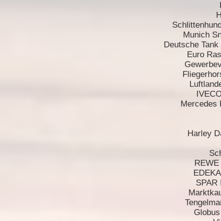
H
Schlittenhu
Munich S
Deutsche Tank 
Euro Ras
Gewerbev
Fliegerhor
Luftland
IVECO 
Mercedes B
Harley D
Sc
REWE E
EDEKA 
SPAR 
Marktkau
Tengelma
Globus