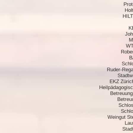
Pro
Ho
HILT
K
Joh
M
WT
Robe
B
Schl
Ruder-Rega
Stadtw
EKZ Zürich
Heilpädagogis
Betreuun
Betreu
Schlos
Schl
Weingut St
Lau
Stad