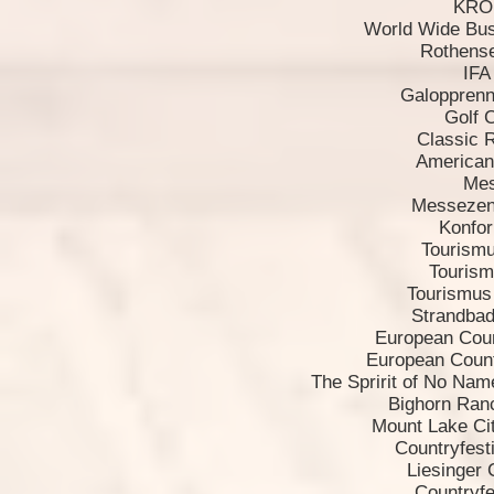
KROI
World Wide Bu
Rothense
IF
Galoppren
Golf 
Classic R
American
Mes
Messezen
Konfo
Tourismu
Touris
Tourismus
Strandba
European Coun
European Count
The Spririt of No Nam
Bighorn Ranc
Mount Lake City
Countryfest
Liesinger 
Countryfe