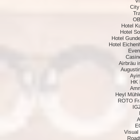
V
City
Tr
OB
Hotel K
Hotel S
Hotel Gunde
Hotel Eichen
Even
Casino
Airbräu 
Augusti
Ayi
HK 
Amm
Heyl Mühl
ROTO Fra
IG
A
EO
Visua
Roadt