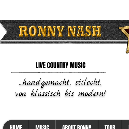
LIVE COUNTRY MUSIC
...handgemacht,
stilecht,
von klassisch bis modern!
HOME
MUSIC
ABOUT RONNY
TOUR